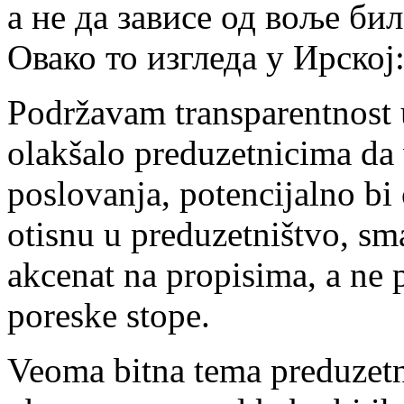
а не да зависе од воље бил
Овако то изгледа у Ирској: h
Podržavam transparentnost u
olakšalo preduzetnicima da 
poslovanja, potencijalno bi 
otisnu u preduzetništvo, sm
akcenat na propisima, a ne 
poreske stope.
Veoma bitna tema preduzetn