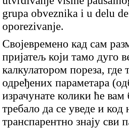
utvrđivanje visine paušalno
grupa obveznika i u delu de
oporezivanje.
Својевремено кад сам раз
пријатељ који тамо дуго в
калкулатором пореза, где 
одређених параметара (од
израчунате колики ће вам
требало да се уведе и код 
транспарентно знају сви п