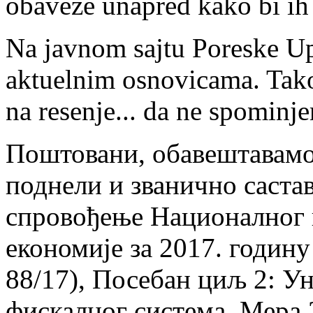
obaveze unapred kako bi ih
Na javnom sajtu Poreske Up
aktuelnim osnovicama. Tako
na resenje... da ne spominje
Поштовани, обавештавамо 
поднели и званично саста
спровођење Националног п
економије за 2017. годину
88/17), Посебан циљ 2: 
фискалног система, Мера 2