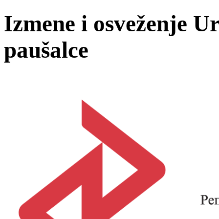
Izmene i osveženje Ur
paušalce