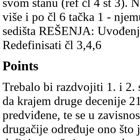
svom stanu (ref čl 4 st 3). Na
više i po čl 6 tačka 1 - nje
sedišta REŠENJA: Uvođenje
Redefinisati čl 3,4,6
Points
Trebalo bi razdvojiti 1. i 2.
da krajem druge decenije 21
predviđene, te se u zavisnos
drugačije određuje ono što 