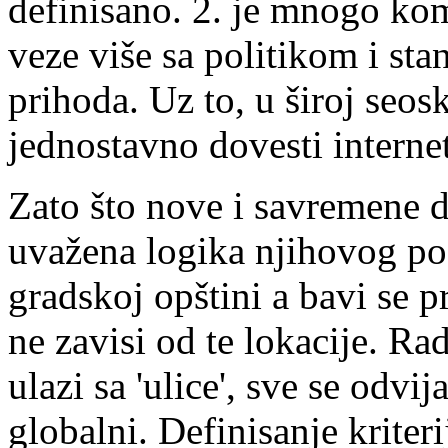
definisano. 2. je mnogo ko
veze više sa politikom i st
prihoda. Uz to, u široj seos
jednostavno dovesti interne
Zato što nove i savremene de
uvažena logika njihovog pos
gradskoj opštini a bavi se 
ne zavisi od te lokacije. Ra
ulazi sa 'ulice', sve se odvij
globalni. Definisanje krite