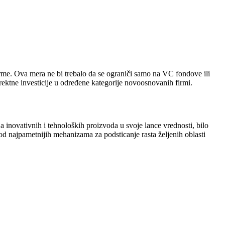
firme. Ova mera ne bi trebalo da se ograniči samo na VC fondove ili
rektne investicije u određene kategorije novoosnovanih firmi.
a inovativnih i tehnoloških proizvoda u svoje lance vrednosti, bilo
 od najpametnijih mehanizama za podsticanje rasta željenih oblasti