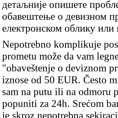
детаљније опишете пробле
обавештење о девизном п
електронском облику или 
Nepotrebno komplikuje pos
prometu može da vam legne 
"obaveštenje o deviznom pr
iznose od 50 EUR. Često mi
sam na putu ili na odmoru 
popuniti za 24h. Srećom ban
je skroz nepotrebna sekiraci