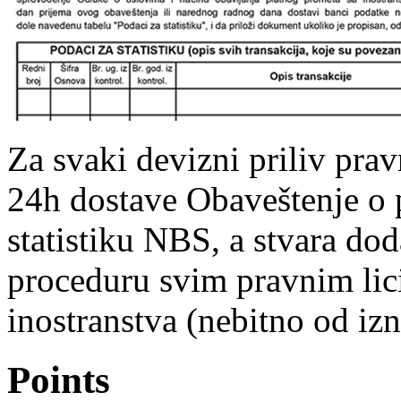
Za svaki devizni priliv pra
24h dostave Obaveštenje o p
statistiku NBS, a stvara do
proceduru svim pravnim lici
inostranstva (nebitno od izn
Points