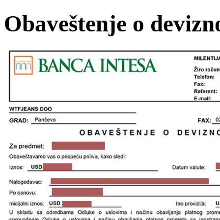
Obaveštenje o devizn