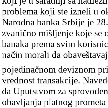
koji je u saradnji sa nadle
problema koji ste izneli u o
Narodna banka Srbije je 28.
zvanično mišljenje koje se 
banaka prema svim korisnic
način morali da obaveštav
pojedinačnom deviznom prili
vrednost transakcije. Naved
da Uputstvom za sprovođen
obavlјanja platnog prometa 