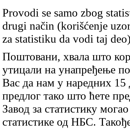
Provodi se samo zbog statis
drugi način (korišćenje uzo
za statistiku da vodi taj deo)
Поштовани, хвала што кор
утицали на унапређење п
Вас да нам у наредних 15
предлог тако што ћете пр
Завод за статистику могао
статистике од НБС. Такођ