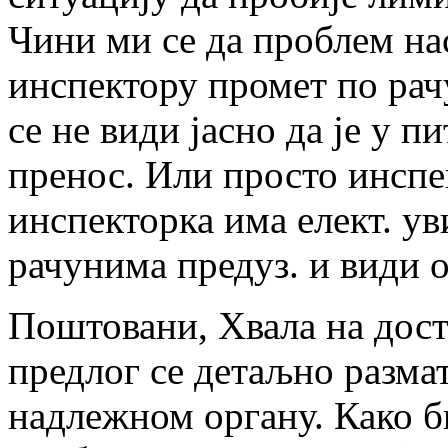
Чини ми се да проблем на
инспектору промет по рачу
се не види јасно да је у п
пренос. Или просто инспе
инспекторка има елект. у
рачунима предуз. и види о
Поштовани, Хвала на дос
предлог се детаљно разма
надлежном органу. Како 