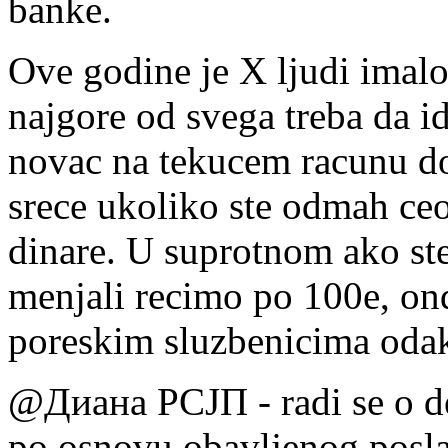
banke.
Ove godine je X ljudi imalo 
najgore od svega treba da id
novac na tekucem racunu do
srece ukoliko ste odmah ceo
dinare. U suprotnom ako ste
menjali recimo po 100e, on
poreskim sluzbenicima odak
@Диана РСЈП - radi se o de
po osnovu obavljenog posla