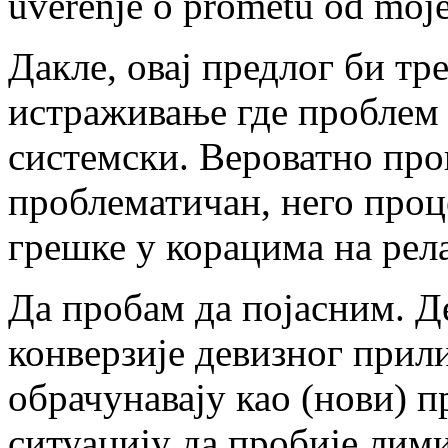
uverenje o prometu od moje
Дакле, овај предлог би тр
истраживање где проблем н
системски. Вероватно про
проблематичан, него проце
грешке у корацима на рел
Да пробам да појасним. Де
конверзије девизног прил
обрачунавају као (нови) п
ситуацију да пробије лим