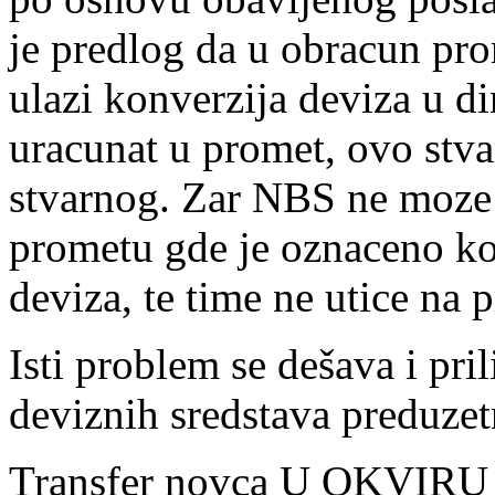
je predlog da u obracun pr
ulazi konverzija deviza u di
uracunat u promet, ovo stv
stvarnog. Zar NBS ne moze 
prometu gde je oznaceno ko
deviza, te time ne utice na 
Isti problem se dešava i pri
deviznih sredstava preduzet
Transfer novca U OKVIRU