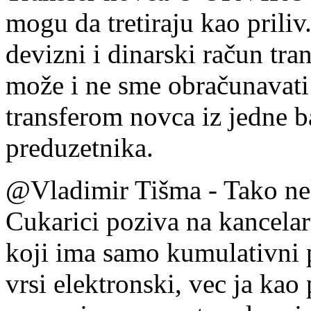
mogu da tretiraju kao prili
devizni i dinarski račun tra
može i ne sme obračunavati ka
transferom novca iz jedne b
preduzetnika.
@Vladimir Tišma - Tako ne
Cukarici poziva na kancelar
koji ima samo kumulativni 
vrsi elektronski, vec ja ka